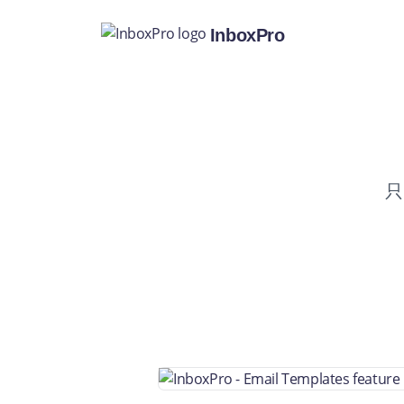
InboxPro
只