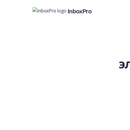
InboxPro
э