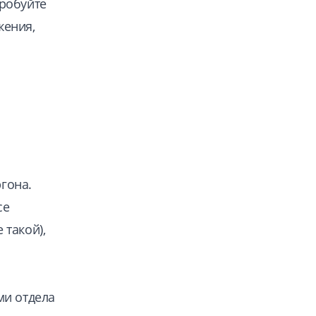
робуйте
жения,
ргона.
се
 такой),
ми отдела