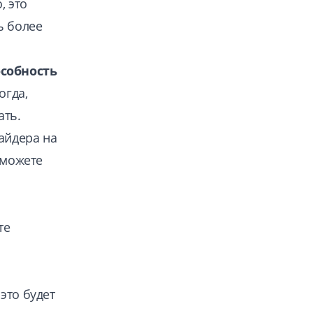
, это
ь более
особность
огда,
ать.
айдера на
 можете
те
это будет