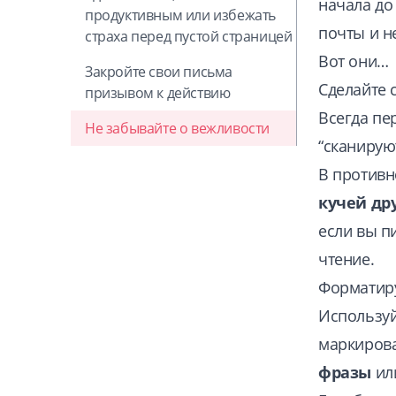
начала до
продуктивным или избежать
почты и н
страха перед пустой страницей
Вот они…
Закройте свои письма
Сделайте 
призывом к действию
Всегда пе
Не забывайте о вежливости
“сканируют
В противн
кучей др
если вы п
чтение.
Форматиру
Используй
маркиров
фразы
или