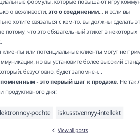
оциальные формулы, которые повышают игру комму
лько о вежливости,
это о соединении
… и если вы
ьно хотите связаться с кем-то, вы должны сделать эт
не потому, что это обязательный этикет в некоторых
.
и клиенты или потенциальные клиенты могут не при
оммуникации, но вы установите более высокий станд
 который, безусловно, будет запомнен…
апомненным - это первый шаг к продаже
. Не так 
и продуктивного дня!
elektronnoy-pochte
iskusstvennyy-intellekt
View all posts