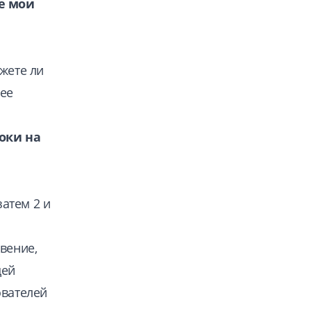
е мои
жете ли
лее
роки на
затем 2 и
вение,
цей
ователей