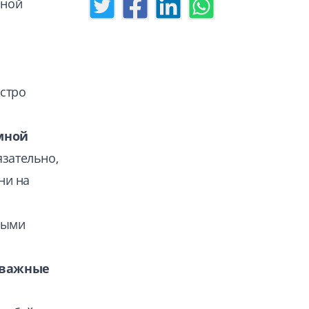
нной
ыстро
мной
язательно,
ни на
мыми
 важные