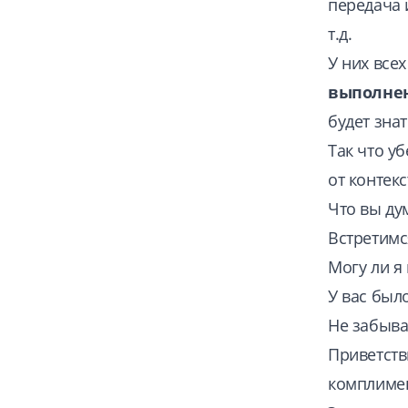
передача 
т.д.
У них всех
выполне
будет зна
Так что у
от контекс
Что вы ду
Встретимся
Могу ли я
У вас был
Не забыва
Приветств
комплимен