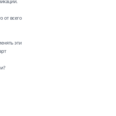
никации.
о от всего
менять эти
арт
ли?