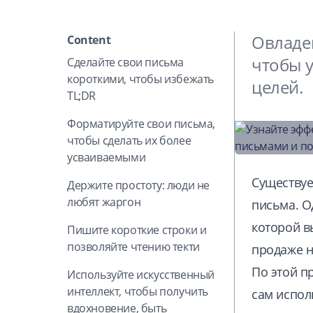
Овладе
Content
чтобы 
Сделайте свои письма
короткими, чтобы избежать
целей.
TL;DR
Форматируйте свои письма,
чтобы сделать их более
усваиваемыми
Существуе
Держите простоту: люди не
любят жаргон
письма. О
которой в
Пишите короткие строки и
позволяйте чтению текти
продаже н
По этой п
Используйте искусственный
интеллект, чтобы получить
сам испол
вдохновение, быть