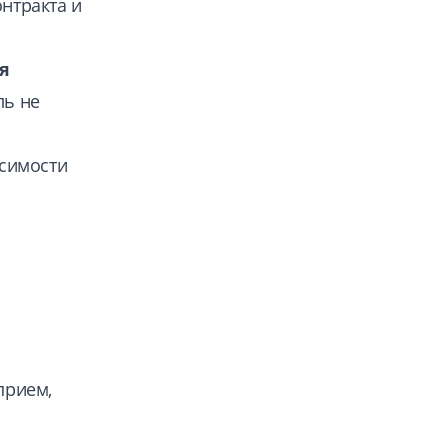
онтракта и
я
ль не
исимости
прием,