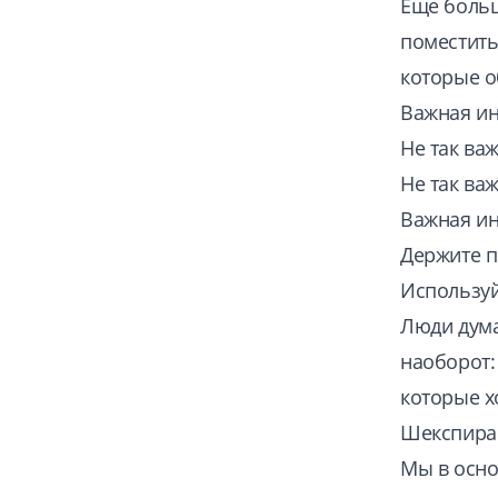
Еще больш
поместить
которые о
Важная и
Не так ва
Не так ва
Важная и
Держите п
Используй
Люди дума
наоборот: 
которые х
Шекспира
Мы в осно