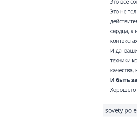
Это все с
Это не то
действител
сердца, а 
контекстах
И да, ваш
техники к
качества,
И быть з
Хорошего 
sovety-po-