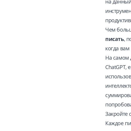
на данный
инструмен
продуктив
Чем больш
писать
, 
когда вам
На самом 
ChatGPT, 
использо
интеллект
суммирова
попробов
Закройте 
Каждое пи