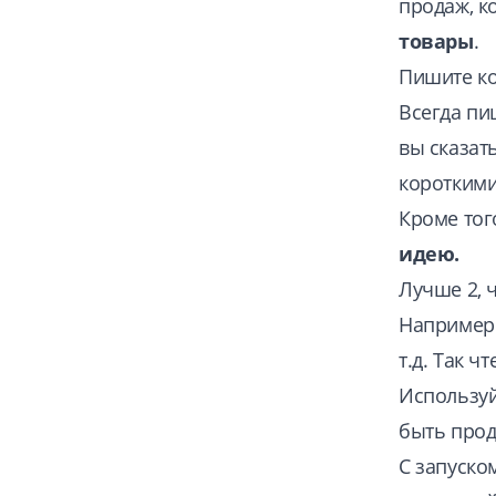
продаж, к
товары
.
Пишите ко
Всегда пи
вы сказат
короткими
Кроме тог
идею.
Лучше 2, ч
Например:
т.д. Так ч
Используй
быть прод
С запуско