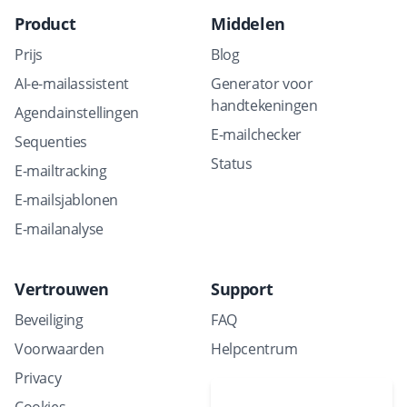
Product
Middelen
Prijs
Blog
AI-e-mailassistent
Generator voor
handtekeningen
Agendainstellingen
E-mailchecker
Sequenties
Status
E-mailtracking
E-mailsjablonen
E-mailanalyse
Vertrouwen
Support
Beveiliging
FAQ
Voorwaarden
Helpcentrum
Privacy
Plan een demo